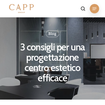
Skip
Menu
to
search
Close
main
Menu
content
Blog
3 consigli per una
progettazione
centro estetico
efficace