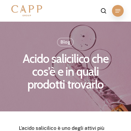
Skip
Menu
to
search
Close
main
Menu
content
Blog
Acido salicilico che
cos’è e in quali
prodotti trovarlo
L’acido salicilico è uno degli attivi più