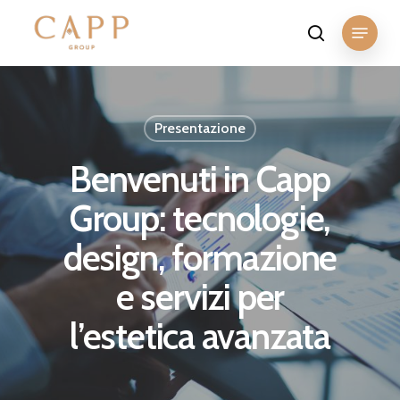
Skip
Menu
to
search
Close
main
Menu
content
Presentazione
Benvenuti in Capp
Group: tecnologie,
design, formazione
e servizi per
l’estetica avanzata