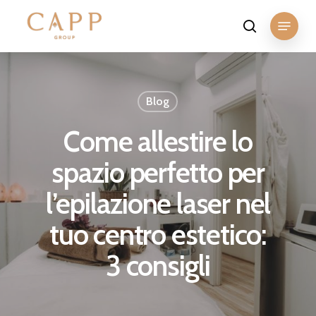
Skip
Menu
to
search
Close
main
Menu
content
Blog
Come allestire lo
spazio perfetto per
l’epilazione laser nel
tuo centro estetico:
3 consigli